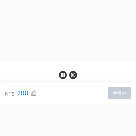
Escapeholics密室逃脫
200
起
NT$
準備中
官網：
https://www.Escapeholics.com
服務信箱：
Service@Escapeholics.com
聯絡電話：
+886225955760
手機號碼：
+88635231239
統一編號：
24963808