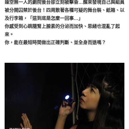
達空無一人的劇院後台卻立刻被擊昏…醒來發現自己與組員
被分開囚禁於後台！四周散著各種可疑的舞台裝、紙箱、以
及行李箱，「這到底是怎麼一回事…」
你感受到心跳隨腎上腺素的分泌而加快、思緒也混亂了起
來。
你，能在最短時間做出正確判斷、並全身而退嗎？