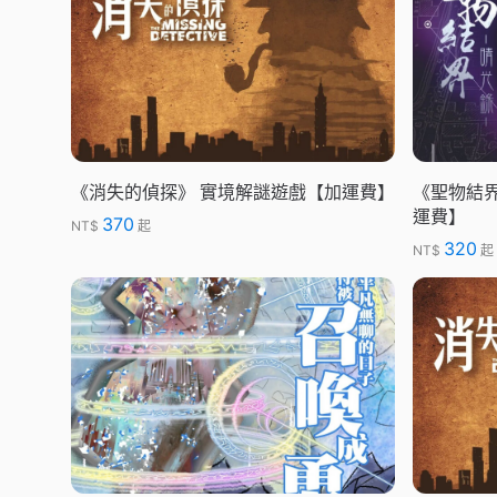
《消失的偵探》 實境解謎遊戲【加運費】
《聖物結
運費】
370
NT$
起
320
NT$
起