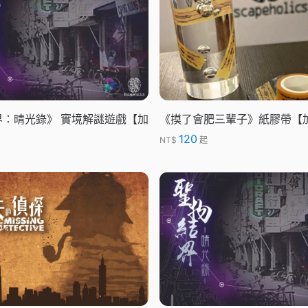
界：晴光錄》 實境解謎遊戲【加
《摸了會肥三輩子》紙膠帶【
120
NT$
起