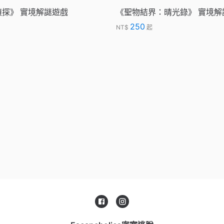
探》 實境解謎遊戲
《聖物結界：晴光錄》 實境解
250
NT$
起