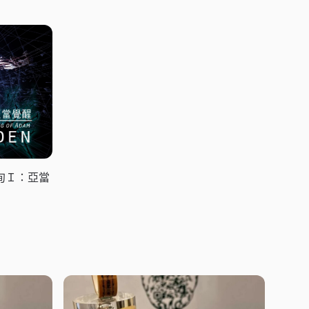
甸Ｉ：亞當