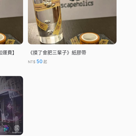
加運費】
《摸了會肥三輩子》紙膠帶
50
NT$
起