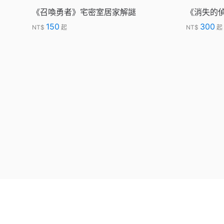
《召喚勇者》宅密室居家解謎
《消失的偵
150
300
NT$
起
NT$
起