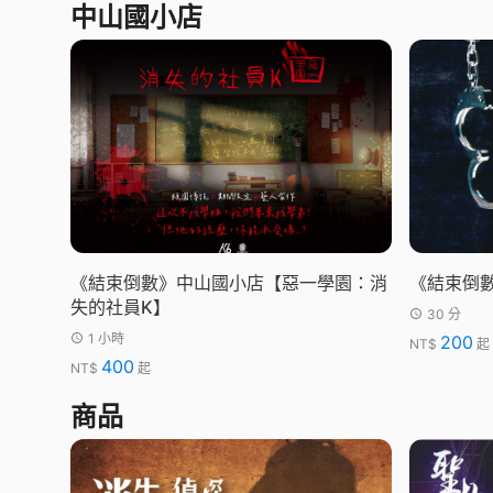
中山國小店
《結束倒數》中山國小店【惡一學園：消
《結束倒
失的社員K】
30 分
1 小時
200
NT$
起
400
NT$
起
商品