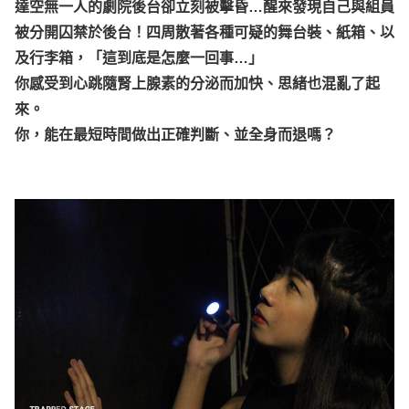
達空無一人的劇院後台卻立刻被擊昏…醒來發現自己與組員
被分開囚禁於後台！四周散著各種可疑的舞台裝、紙箱、以
及行李箱，「這到底是怎麼一回事…」
你感受到心跳隨腎上腺素的分泌而加快、思緒也混亂了起
來。
你，能在最短時間做出正確判斷、並全身而退嗎？