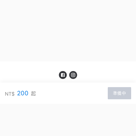
Escapeholics密室逃脫
200
起
NT$
準備中
官網：
https://www.Escapeholics.com
服務信箱：
Service@Escapeholics.com
聯絡電話：
+886225955760
手機號碼：
+88635231239
統一編號：
24963808